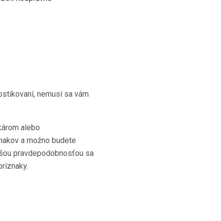
ostikovaní, nemusí sa vám
ekárom alebo
znakov a možno budete
väčšou pravdepodobnosťou sa
príznaky.