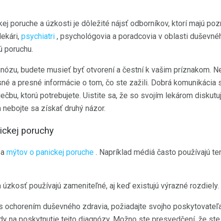
kej poruche a úzkosti je dôležité nájsť odborníkov, ktorí majú po
lekári,
psychiatri
, psychológovia a poradcovia v oblasti duševnéh
kú poruchu.
agnózu, budete musieť byť otvorení a čestní k vašim príznakom.
asné a presné informácie o tom, čo ste zažili. Dobrá komunikácia
ečbu, ktorú potrebujete. Uistite sa, že so svojím lekárom diskut
 nebojte sa získať druhý názor.
ickej poruchy
 a
mýtov o panickej poruche
. Napríklad médiá často používajú te
 úzkosť používajú zameniteľné, aj keď existujú výrazné rozdiely.
 s ochorením duševného zdravia, požiadajte svojho poskytovateľa
ody na poskytnutie tejto diagnózy. Možno ste presvedčení, že ste