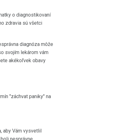
znatky o diagnostikovaní
o zdravia sú všetci
 Nesprávna diagnóza môže
 so svojím lekárom vám
ujete akékoľvek obavy
rmín "záchvat paniky" na
, aby Vám vysvetlil
 boli nesprávne