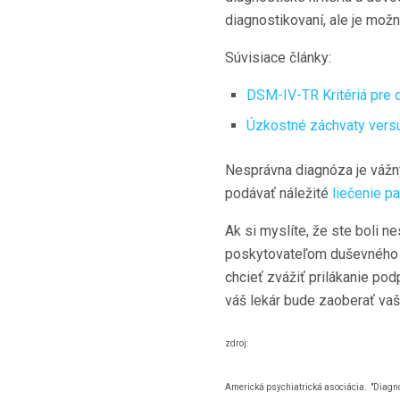
diagnostikovaní, ale je možn
Súvisiace články:
DSM-IV-TR Kritériá pre 
Úzkostné záchvaty vers
Nesprávna diagnóza je vážn
podávať náležité
liečenie p
Ak si myslíte, že ste boli 
poskytovateľom duševného z
chcieť zvážiť prilákanie po
váš lekár bude zaoberať vaš
zdroj:
Americká psychiatrická asociácia.
"Diagno