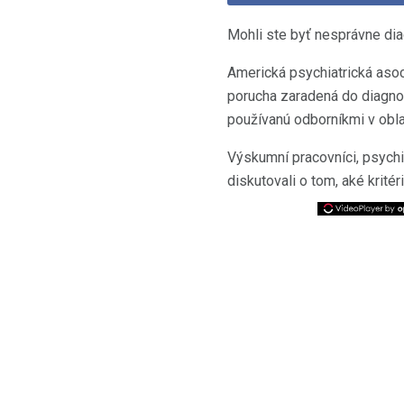
Mohli ste byť nesprávne di
Americká psychiatrická asoc
porucha zaradená do diagnos
používanú odborníkmi v obla
Výskumní pracovníci, psychia
diskutovali o tom, aké krité