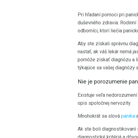
Pri hľadaní pomoci pri panic
duševného zdravia. Rodinní 
odborníci, ktorí liečia panic
Aby ste získali správnu di
nastať, ak váš lekár nemá j
pomôže získať diagnózu a li
týkajúce sa vašej diagnózy a
Nie je porozumenie pan
Existuje veľa nedorozumení
opis spoločnej nervozity.
Mnohokrát sa slová
panika
a
Ak ste boli diagnostikovaní
diagnostické kritériá a dôv