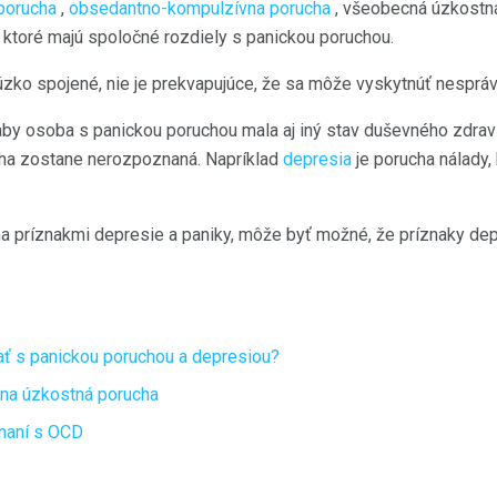
porucha
,
obsedantno-kompulzívna porucha
, všeobecná úzkostn
 ktoré majú spoločné rozdiely s panickou poruchou.
úzko spojené, nie je prekvapujúce, že sa môže vyskytnúť nesprá
aby osoba s panickou poruchou mala aj iný stav duševného zdra
cha zostane nerozpoznaná. Napríklad
depresia
je porucha nálady,
 príznakmi depresie a paniky, môže byť možné, že príznaky dep
ť s panickou poruchou a depresiou?
lna úzkostná porucha
vnaní s OCD