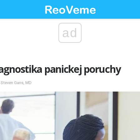
ad
agnostika panickej poruchy
é Steven Gans, MD