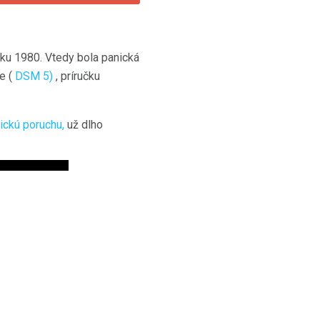
oku 1980. Vtedy bola panická
e (
DSM 5)
, príručku
nickú poruchu,
už dlho