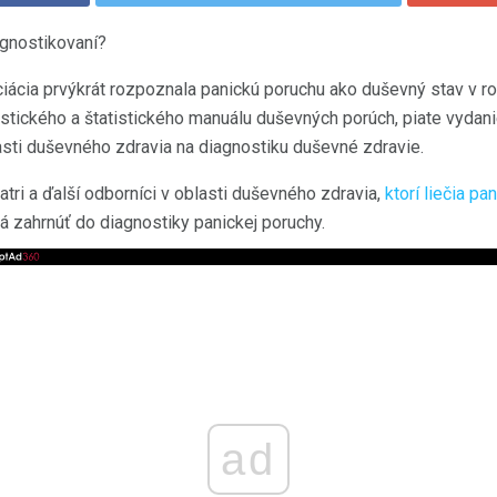
agnostikovaní?
iácia prvýkrát rozpoznala panickú poruchu ako duševný stav v r
tického a štatistického manuálu duševných porúch, piate vydani
sti duševného zdravia na diagnostiku duševné zdravie.
tri a ďalší odborníci v oblasti duševného zdravia,
ktorí liečia pa
riá zahrnúť do diagnostiky panickej poruchy.
ad