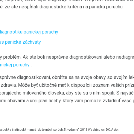
é, že ste nespĺňali diagnostické kritériá na panickú poruchu.
diagnostiku panickej poruchy
us panické záchvaty
y problém. Ak ste boli nesprávne diagnostikovaní alebo nediagn
anickej poruchy
.
nesprávne diagnostikovaní, obráťte sa na svoje obavy so svojím l
dravia. Môže byť užitočné mať k dispozícii zoznam vašich prí
dporujúceho milovaného človeka, aby ste sa s ním spojili. S naj
imi obavami a určí plán liečby, ktorý vám pomôže zvládnuť vaše 
stický a štatistický manuál duševných porúch, 5. vydanie"
2013 Washington, DC: Autor.