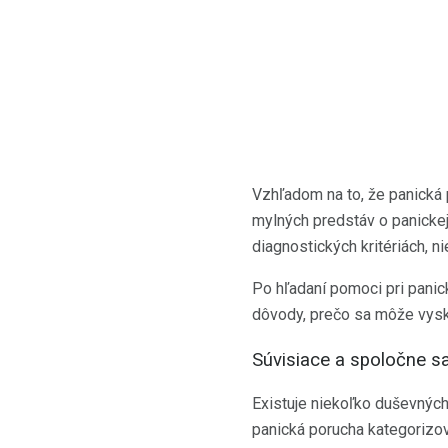
Vzhľadom na to, že panická
mylných predstáv o panickej
diagnostických kritériách, n
Po hľadaní pomoci pri panic
dôvody, prečo sa môže vysk
Súvisiace a spoločne s
Existuje niekoľko duševných
panická porucha kategorizo