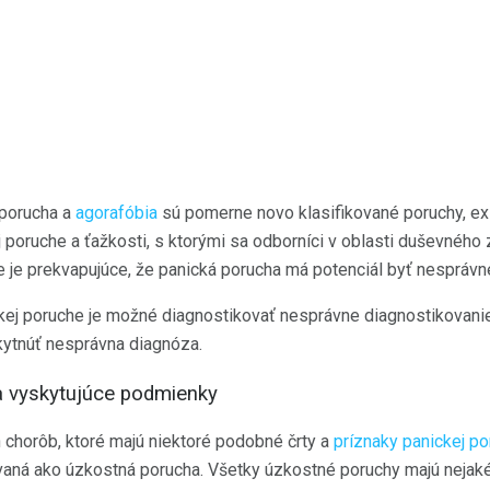
 porucha a
agorafóbia
sú pomerne novo klasifikované poruchy, exi
 poruche a ťažkosti, s ktorými sa odborníci v oblasti duševného 
ie je prekvapujúce, že panická porucha má potenciál byť nesprávn
kej poruche je možné diagnostikovať nesprávne diagnostikovanie
ytnúť nesprávna diagnóza.
a vyskytujúce podmienky
 chorôb, ktoré majú niektoré podobné črty a
príznaky panickej p
vaná ako úzkostná porucha. Všetky úzkostné poruchy majú nejaké