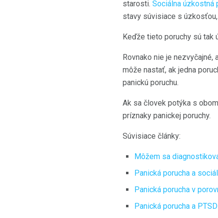
starosti.
Sociálna úzkostná 
stavy súvisiace s úzkosťou,
Keďže tieto poruchy sú tak 
Rovnako nie je nezvyčajné, 
môže nastať, ak jedna poru
panickú poruchu.
Ak sa človek potýka s oboma
príznaky panickej poruchy.
Súvisiace články:
Môžem sa diagnostikova
Panická porucha a sociá
Panická porucha v poro
Panická porucha a PTSD