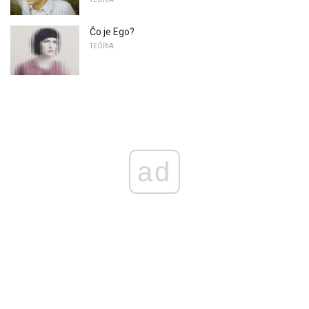
Čo je Ego?
TEÓRIA
ad